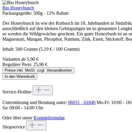
Bio Honeybusch
Packungsgröße:
500g - 12% Rabatt
Der Honeybusch ist wie der Rotbusch im 18. Jahrhundert in Südafrik
ausschließlich auf den kleinen Gebirgszügen im so genannten Longkl
so werden die Wildgewächse geschont. Ein guter Honeybush ist an se
Magnesium, Mangan, Phosphor, Natrium, Zink, Eisen, Stickstoff, B
Inhalt:
500 Gramm
(5,19 € / 100 Gramm)
Varianten ab
5,90 €
Regulärer Preis:
25,96 €
Preise inkl. MwSt. zzgl. Versandkosten
In den Warenkorb
Service-Hotline
Unterstützung und Beratung unter:
06031 - 61846
Mo-Fr: 10:00 - 18
Sa: 09:00 - 14:00 Uhr
Oder über unser
Kontaktformular
.
Shopservice