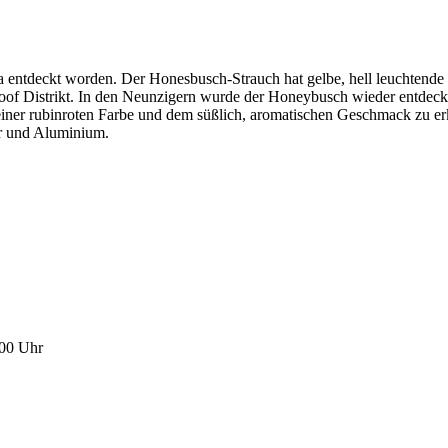
a entdeckt worden. Der Honesbusch-Strauch hat gelbe, hell leuchtend
oof Distrikt. In den Neunzigern wurde der Honeybusch wieder entdeckt 
iner rubinroten Farbe und dem süßlich, aromatischen Geschmack zu erk
or und Aluminium.
:00 Uhr