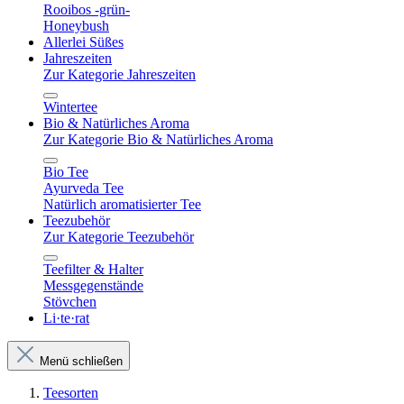
Rooibos -grün-
Honeybush
Allerlei Süßes
Jahreszeiten
Zur Kategorie Jahreszeiten
Wintertee
Bio & Natürliches Aroma
Zur Kategorie Bio & Natürliches Aroma
Bio Tee
Ayurveda Tee
Natürlich aromatisierter Tee
Teezubehör
Zur Kategorie Teezubehör
Teefilter & Halter
Messgegenstände
Stövchen
Li·te·rat
Menü schließen
Teesorten