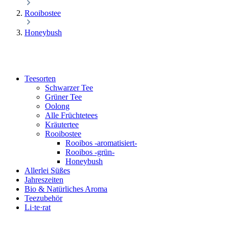
Rooibostee
Honeybush
Teesorten
Schwarzer Tee
Grüner Tee
Oolong
Alle Früchtetees
Kräutertee
Rooibostee
Rooibos -aromatisiert-
Rooibos -grün-
Honeybush
Allerlei Süßes
Jahreszeiten
Bio & Natürliches Aroma
Teezubehör
Li·te·rat