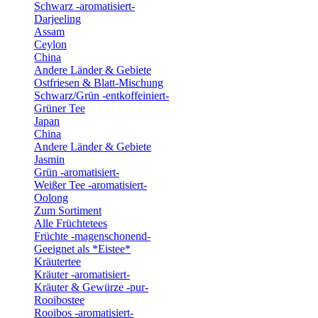
Schwarz -aromatisiert-
Darjeeling
Assam
Ceylon
China
Andere Länder & Gebiete
Ostfriesen & Blatt-Mischung
Schwarz/Grün -entkoffeiniert-
Grüner Tee
Japan
China
Andere Länder & Gebiete
Jasmin
Grün -aromatisiert-
Weißer Tee -aromatisiert-
Oolong
Zum Sortiment
Alle Früchtetees
Früchte -magenschonend-
Geeignet als *Eistee*
Kräutertee
Kräuter -aromatisiert-
Kräuter & Gewürze -pur-
Rooibostee
Rooibos -aromatisiert-