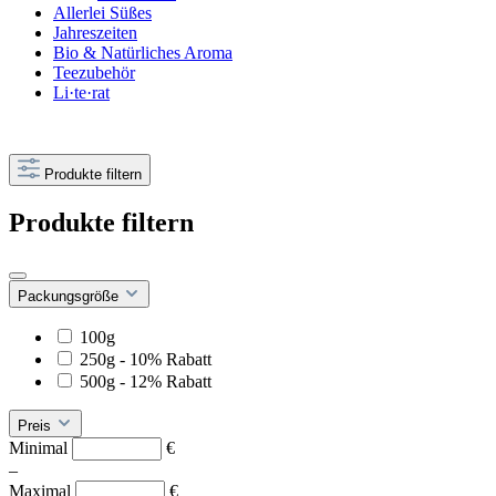
Allerlei Süßes
Jahreszeiten
Bio & Natürliches Aroma
Teezubehör
Li·te·rat
Produkte filtern
Produkte filtern
Packungsgröße
100g
250g - 10% Rabatt
500g - 12% Rabatt
Preis
Minimal
€
–
Maximal
€