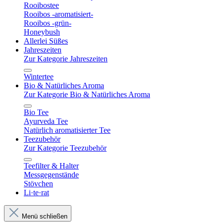
Rooibostee
Rooibos -aromatisiert-
Rooibos -grün-
Honeybush
Allerlei Süßes
Jahreszeiten
Zur Kategorie Jahreszeiten
Wintertee
Bio & Natürliches Aroma
Zur Kategorie Bio & Natürliches Aroma
Bio Tee
Ayurveda Tee
Natürlich aromatisierter Tee
Teezubehör
Zur Kategorie Teezubehör
Teefilter & Halter
Messgegenstände
Stövchen
Li·te·rat
Menü schließen