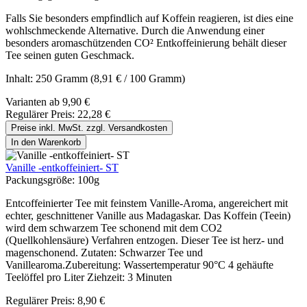
Falls Sie besonders empfindlich auf Koffein reagieren, ist dies eine
wohlschmeckende Alternative. Durch die Anwendung einer
besonders aromaschützenden CO² Entkoffeinierung behält dieser
Tee seinen guten Geschmack.
Inhalt:
250 Gramm
(8,91 € / 100 Gramm)
Varianten ab
9,90 €
Regulärer Preis:
22,28 €
Preise inkl. MwSt. zzgl. Versandkosten
In den Warenkorb
Vanille -entkoffeiniert- ST
Packungsgröße:
100g
Entcoffeinierter Tee mit feinstem Vanille-Aroma, angereichert mit
echter, geschnittener Vanille aus Madagaskar. Das Koffein (Teein)
wird dem schwarzem Tee schonend mit dem CO2
(Quellkohlensäure) Verfahren entzogen. Dieser Tee ist herz- und
magenschonend. Zutaten: Schwarzer Tee und
Vanillearoma.Zubereitung: Wassertemperatur 90°C 4 gehäufte
Teelöffel pro Liter Ziehzeit: 3 Minuten
Regulärer Preis:
8,90 €