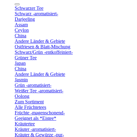
Schwarzer Tee
Schwarz -aromatisiert-
Darjeeling
Assam
Ceylon
China
Andere Länder & Gebiete
Ostfriesen & Blatt-Mischung
Schwarz/Grün -entkoffeiniert-
Grüner Tee
Japan
China
Andere Länder & Gebiete
Jasmin
Grün -aromatisiert-
Weißer Tee -aromatisiert-
Oolong
Zum Sortiment
Alle Früchtetees
Früchte -magenschonend-
Geeignet als *Eistee*
Kräutertee
Kräuter -aromatisiert-
Kräuter & Gewürze -pur-