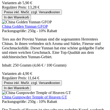
Varianten ab
5,90 €
Regulärer Preis:
13,28 €
Preise inkl. MwSt. zzgl. Versandkosten
In den Warenkorb
China Golden Yunnan GFOP
Packungsgröße:
250g - 10% Rabatt
Tees aus der Provinz Yunnan sind die sogenannten Herrentees
Chinas. In ihnen verbinden sich Aroma und Stärke, Finesse und
Geschmacksfülle. Dieser Yunnan hat eine schöne goldgelbe Farbe
und einen weichen Geschmack. Eine Top-Qualität aus dem
südchinesischen Yunnan-Gebiet.
Inhalt:
250 Gramm
(4,66 € / 100 Gramm)
Varianten ab
4,90 €
Regulärer Preis:
11,64 €
Preise inkl. MwSt. zzgl. Versandkosten
In den Warenkorb
China Gunpowder Temple of Heaven GT
Packungsgröße:
250g - 10% Rabatt
Der Temple of Heaven ist eine sehr eng gedrehte Kugel, wodurch