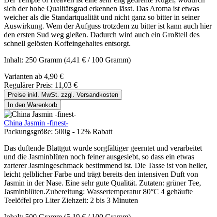
sich der hohe Qualitätsgrad erkennen lässt. Das Aroma ist etwas
weicher als die Standartqualität und nicht ganz so bitter in seiner
Auswirkung. Wem der Aufguss trotzdem zu bitter ist kann auch hier
den ersten Sud weg gießen. Dadurch wird auch ein Großteil des
schnell gelösten Koffeingehaltes entsorgt.
Inhalt:
250 Gramm
(4,41 € / 100 Gramm)
Varianten ab
4,90 €
Regulärer Preis:
11,03 €
Preise inkl. MwSt. zzgl. Versandkosten
In den Warenkorb
China Jasmin -finest-
Packungsgröße:
500g - 12% Rabatt
Das duftende Blattgut wurde sorgfältiger geerntet und verarbeitet
und die Jasminblüten noch feiner ausgesiebt, so dass ein etwas
zarterer Jasmingeschmack bestimmend ist. Die Tasse ist von heller,
leicht gelblicher Farbe und trägt bereits den intensiven Duft von
Jasmin in der Nase. Eine sehr gute Qualität. Zutaten: grüner Tee,
Jasminblüten.Zubereitung: Wassertemperatur 80°C 4 gehäufte
Teelöffel pro Liter Ziehzeit: 2 bis 3 Minuten
Inhalt:
500 Gramm
(5,19 € / 100 Gramm)