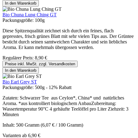
In den Warenkorb
Bio Chuna Lung Ching GT
Packungsgröße:
100g
Diese Spitzenqualität zeichnet sich durch ein feines, flach
gepresstes, frisch grünes Blatt mit sehr vielen Tips aus. Der Grüntee
besticht durch seinen samtweichen Charakter und sein liebliches
Aroma. Er kann mehrmals übergossen werden.
Regulärer Preis:
8,90 €
Preise inkl. MwSt. zzgl. Versandkosten
In den Warenkorb
Bio Earl Grey ST
Packungsgröße:
500g - 12% Rabatt
Zutaten: Schwarzer Tee aus Ceylon*, China* und natürliches
Aroma. *aus kontrolliert biologischem AnbauZubereitung:
Wassertemperatur 90°C 4 gehäufte Teelöffel pro Liter Ziehzeit: 3
Minuten
Inhalt:
500 Gramm
(6,07 € / 100 Gramm)
Varianten ab
6,90 €