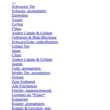
Schwarzer Tee
Schwarz -aromatisiert-
Darjeeling
Assam
Ceylon
China
Andere Länder & Gebiete
Ostfriesen & Blatt-Mischung
Schwarz/Grün -entkoffeiniert-
Grüner Tee
Japan
China
Andere Länder & Gebiete
Jasmin
Grün -aromatisiert-
Weißer Tee -aromatisiert-
Oolong
Zum Sortiment
Alle Früchtetees
Früchte -magenschonend-
Geeignet als *Eistee*
Kräutertee
Kräuter -aromatisiert-
Kräuter & Gewürze -pur-