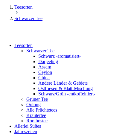
Teesorten
Schwarzer Tee
Teesorten
Schwarzer Tee
Schwarz -aromatisiert-
Darjeeling
Assam
Ceylon
China
Andere Länder & Gebiete
Ostfriesen & Blatt-Mischung
Schwarz/Grün -entkoffeiniert-
Grüner Tee
Oolong
Alle Früchtetees
Kräutertee
Rooibostee
Allerlei Süßes
Jahreszeiten