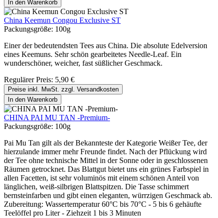
In den Warenkorb
China Keemun Congou Exclusive ST
Packungsgröße:
100g
Einer der bedeutendsten Tees aus China. Die absolute Edelversion
eines Keemuns. Sehr schön gearbeitetes Needle-Leaf. Ein
wunderschöner, weicher, fast süßlicher Geschmack.
Regulärer Preis:
5,90 €
Preise inkl. MwSt. zzgl. Versandkosten
In den Warenkorb
CHINA PAI MU TAN -Premium-
Packungsgröße:
100g
Pai Mu Tan gilt als der Bekannteste der Kategorie Weißer Tee, der
hierzulande immer mehr Freunde findet. Nach der Pflückung wird
der Tee ohne technische Mittel in der Sonne oder in geschlossenen
Räumen getrocknet. Das Blattgut bietet uns ein grünes Farbspiel in
allen Facetten, ist sehr voluminös mit einem schönen Anteil von
länglichen, weiß-silbrigen Blattspitzen. Die Tasse schimmert
bernsteinfarben und gibt einen eleganten, würrzigen Geschmack ab.
Zubereitung: Wassertemperatur 60°C bis 70°C - 5 bis 6 gehäufte
Teelöffel pro Liter - Ziehzeit 1 bis 3 Minuten