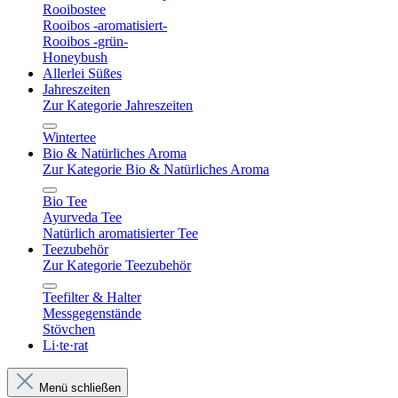
Rooibostee
Rooibos -aromatisiert-
Rooibos -grün-
Honeybush
Allerlei Süßes
Jahreszeiten
Zur Kategorie Jahreszeiten
Wintertee
Bio & Natürliches Aroma
Zur Kategorie Bio & Natürliches Aroma
Bio Tee
Ayurveda Tee
Natürlich aromatisierter Tee
Teezubehör
Zur Kategorie Teezubehör
Teefilter & Halter
Messgegenstände
Stövchen
Li·te·rat
Menü schließen