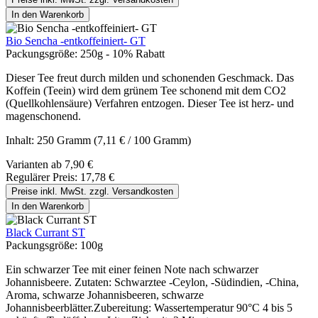
In den Warenkorb
Bio Sencha -entkoffeiniert- GT
Packungsgröße:
250g - 10% Rabatt
Dieser Tee freut durch milden und schonenden Geschmack. Das
Koffein (Teein) wird dem grünem Tee schonend mit dem CO2
(Quellkohlensäure) Verfahren entzogen. Dieser Tee ist herz- und
magenschonend.
Inhalt:
250 Gramm
(7,11 € / 100 Gramm)
Varianten ab
7,90 €
Regulärer Preis:
17,78 €
Preise inkl. MwSt. zzgl. Versandkosten
In den Warenkorb
Black Currant ST
Packungsgröße:
100g
Ein schwarzer Tee mit einer feinen Note nach schwarzer
Johannisbeere. Zutaten: Schwarztee -Ceylon, -Südindien, -China,
Aroma, schwarze Johannisbeeren, schwarze
Johannisbeerblätter.Zubereitung: Wassertemperatur 90°C 4 bis 5