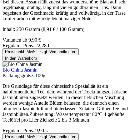
Bei diesem Assam fällt zuerst das wunderschöne Blatt auf: sehr
regelmäßig, drahtig, lang mit vielen goldbraunen Tips. Dann
begeistert der Geschmack: kräftig und vollwürzig, in der Tasse
kupferfarben mit würzig leicht malziger Note.
Inhalt:
250 Gramm
(8,91 € / 100 Gramm)
Varianten ab
9,90 €
Regulärer Preis:
22,28 €
Preise inkl. MwSt. zzgl. Versandkosten
In den Warenkorb
Bio China Jasmin
Packungsgröße:
100g
Die Grundlage für diese chinesische Spezialität ist ein
halbfermentierter Tee, dem während der Trocknungszeit frische
Jasminblüten zugesetzt werden. In dieser lieblichen Mischung
werden wenige Anteile Blüten belassen, die dennoch einen
blumigen Jasminduft und hinterlassen. Zutaten: Grüner Tee und
Jasminblüten.Zubereitung: Wassertemperatur 80°C 4 gehäufte
Teelöffel pro Liter Ziehzeit: 2 bis 3 Minuten
Regulärer Preis:
9,90 €
Preise inkl. MwSt. zzgl. Versandkosten