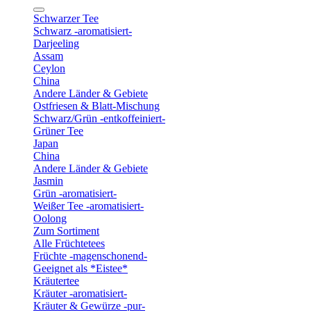
Schwarzer Tee
Schwarz -aromatisiert-
Darjeeling
Assam
Ceylon
China
Andere Länder & Gebiete
Ostfriesen & Blatt-Mischung
Schwarz/Grün -entkoffeiniert-
Grüner Tee
Japan
China
Andere Länder & Gebiete
Jasmin
Grün -aromatisiert-
Weißer Tee -aromatisiert-
Oolong
Zum Sortiment
Alle Früchtetees
Früchte -magenschonend-
Geeignet als *Eistee*
Kräutertee
Kräuter -aromatisiert-
Kräuter & Gewürze -pur-