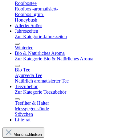
Rooibostee
Rooibos -aromatisiert-
Rooibos -grün-
Honeybush
Allerlei Süßes
Jahreszeiten
Zur Kategorie Jahreszeiten
Wintertee
Bio & Natürliches Aroma
Zur Kategorie Bio & Natürliches Aroma
Bio Tee
Ayurveda Tee
Natürlich aromatisierter Tee
Teezubehör
Zur Kategorie Teezubehör
Teefilter & Halter
Messgegenstände
Stövchen
Li·te·rat
Menü schließen