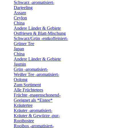
Schwarz -aromatisiert-
Darjeeling
Assam
Ceylon
China
Andere Länder & Gebiete
Ostfriesen & Blatt-Mischung
Schwarz/Grün -entkoffeiniert-
Grüner Tee
Japan
China
Andere Länder & Gebiete
Jasmin
Grün -aromatisiert-
Weißer Tee -aromatisiert-
Oolong
Zum Sortiment
Alle Früchtetees
Früchte -magenschonend-
Geeignet als *Eistee*
Kräutertee
Kräuter -aromatisiert-
Kräuter & Gewürze -pur-
Rooibostee
Rooibos -aromatisiert-