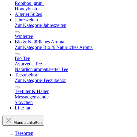
Rooibos -grün-
Honeybush
Allerlei Süßes
Jahreszeiten
Zur Kategorie Jahreszeiten
Wintertee
Bio & Natürliches Aroma
Zur Kategorie Bio & Natürliches Aroma
Bio Tee
Ayurveda Tee
Natürlich aromatisierter Tee
Teezubehör
Zur Kategorie Teezubehör
Teefilter & Halter
Messgegenstände
Stövchen
Li·te·rat
Menü schließen
Teesorten